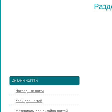
ПЕДИКЮРНЫЕ ИНСТРУМЕНТЫ
Разд
ПИНЦЕТЫ ДЛЯ БРОВЕЙ
КОСМЕТИЧЕСКИЕ ИНСТРУМЕНТЫ
КИСТИ ДЛЯ МАКИЯЖА
НАРАЩИВАНИЕ РЕСНИЦ
ПАРИКМАХЕРСКИЕ ИНСТРУМЕНТЫ
ЩЕТКИ МАССАЖНЫЕ ДЛЯ ВОЛОС
РАСЧЕСКИ И ГРЕБНИ ДЛЯ ВОЛОС
ДИЗАЙН НОГТЕЙ
Накладные ногти
Клей для ногтей
Материалы для дизайна ногтей