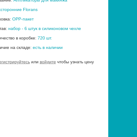
вание:
Аппликаторы для макияжа
хсторонние Florans
ковка:
OPP-пакет
тав:
набор - 6 штук в силиконовом чехле
ичество в коробке:
720 шт.
ичие на складе:
есть в наличии
егистрируйтесь
или
войдите
чтобы узнать цену