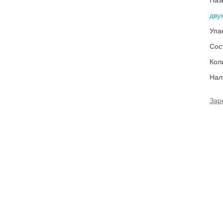
Наз
дву
Упа
Сос
Кол
Нал
Зар