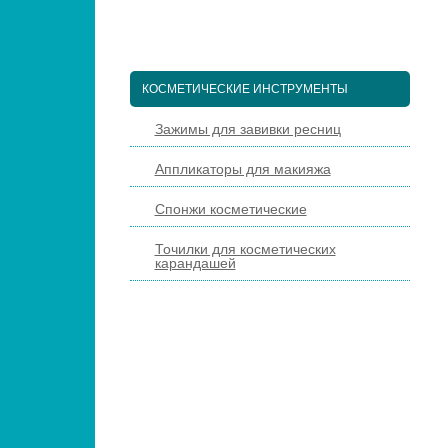
ПЕДИКЮРНЫЕ ИНСТРУМЕНТЫ
ПИНЦЕТЫ ДЛЯ БРОВЕЙ
КОСМЕТИЧЕСКИЕ ИНСТРУМЕНТЫ
Зажимы для завивки ресниц
Аппликаторы для макияжа
Спонжи косметические
Точилки для косметических
карандашей
КИСТИ ДЛЯ МАКИЯЖА
НАРАЩИВАНИЕ РЕСНИЦ
ПАРИКМАХЕРСКИЕ ИНСТРУМЕНТЫ
ЩЕТКИ МАССАЖНЫЕ ДЛЯ ВОЛОС