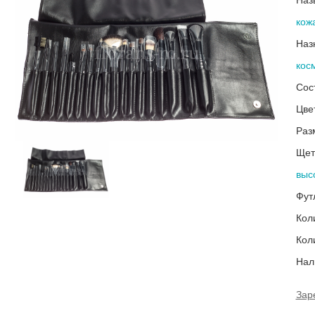
Наз
кож
Наз
кос
Сос
Цве
Раз
Щет
выс
Фут
Кол
Кол
Нал
Зар