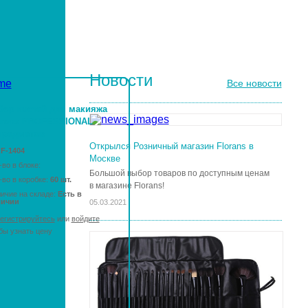
КИСТИ ДЛЯ НОГТЕЙ
Новости
Все новости
бор кистей для макияжа
orans PROFESSIONAL
предметов
Открылся Розничный магазин Florans в
.
F-1404
Москве
-во в блоке:
Большой выбор товаров по доступным ценам
-во в коробке:
60 шт.
в магазине Florans!
ичие на складе:
Есть в
личии
05.03.2021
егистрируйтесь
или
войдите
бы узнать цену