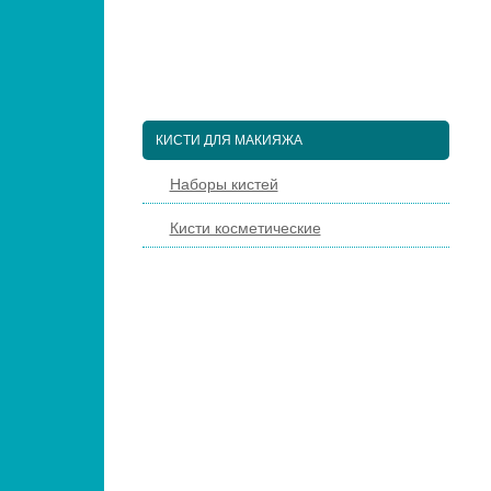
ПЕДИКЮРНЫЕ ИНСТРУМЕНТЫ
ПИНЦЕТЫ ДЛЯ БРОВЕЙ
КОСМЕТИЧЕСКИЕ ИНСТРУМЕНТЫ
КИСТИ ДЛЯ МАКИЯЖА
Наборы кистей
Кисти косметические
НАРАЩИВАНИЕ РЕСНИЦ
ПАРИКМАХЕРСКИЕ ИНСТРУМЕНТЫ
ЩЕТКИ МАССАЖНЫЕ ДЛЯ ВОЛОС
РАСЧЕСКИ И ГРЕБНИ ДЛЯ ВОЛОС
ДИЗАЙН НОГТЕЙ
ГЕЛЬ-ЛАКИ ДЛЯ НОГТЕЙ