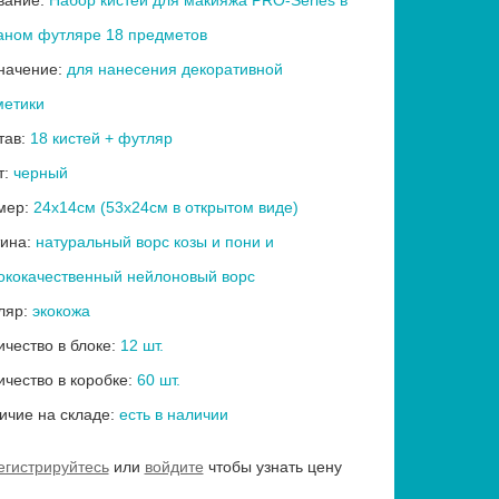
вание:
Набор кистей для макияжа PRO-Series в
аном футляре 18 предметов
начение:
для нанесения декоративной
метики
тав:
18 кистей + футляр
т:
черный
мер:
24х14см (53х24см в открытом виде)
ина:
натуральный ворс козы и пони и
ококачественный нейлоновый ворс
ляр:
экокожа
ичество в блоке:
12 шт.
ичество в коробке:
60 шт.
ичие на складе:
есть в наличии
егистрируйтесь
или
войдите
чтобы узнать цену