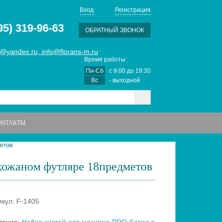
Вход
Регистрация
95) 319-96-63
ОБРАТНЫЙ ЗВОНОК
@yandex.ru, info@florans-m.ru
Время работы:
Пн-Сб
с
9:00
до
19:30
Вс
- выходной
ОНТАКТЫ
етов
 кожаном футляре 18предметов
икул: F-1405